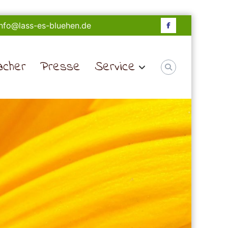
 info@lass-es-bluehen.de
Facebook
acher
Presse
Service