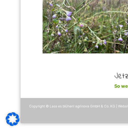
Jet
So wer
Copyright © Lass es blühen! agrinova GmbH & Co. KG | Webs