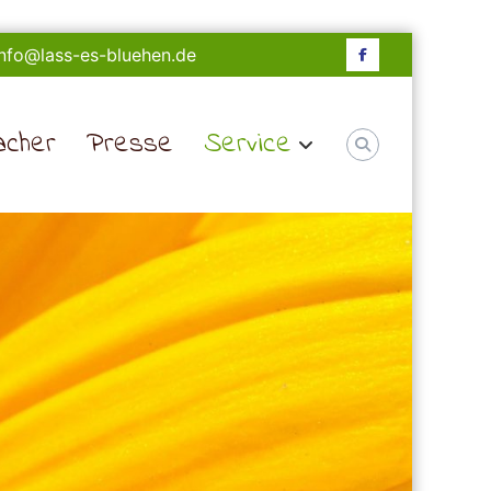
 info@lass-es-bluehen.de
Facebook
acher
Presse
Service