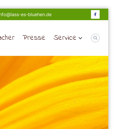
 info@lass-es-bluehen.de
Facebook
acher
Presse
Service